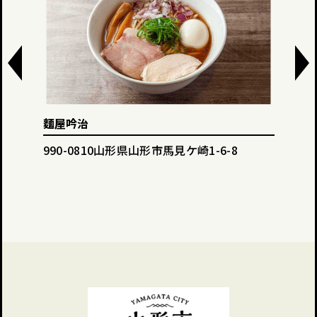
麵屋吟治
Din
990-0810山形県山形市馬見ケ崎1-6-8
990