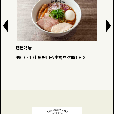
麵屋吟治
Din
990-0810山形県山形市馬見ケ崎1-6-8
990