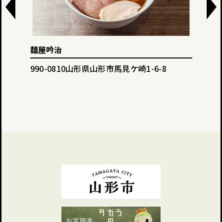
麵屋吟治
Dini
990-0810山形県山形市馬見ケ崎1-6-8
990