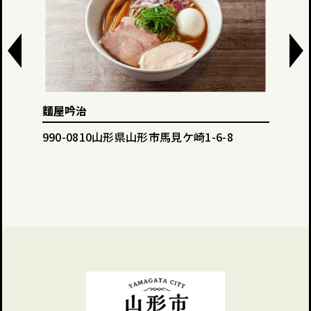
麵屋吟治
Din
990-0810山形県山形市馬見ケ崎1-6-8
990