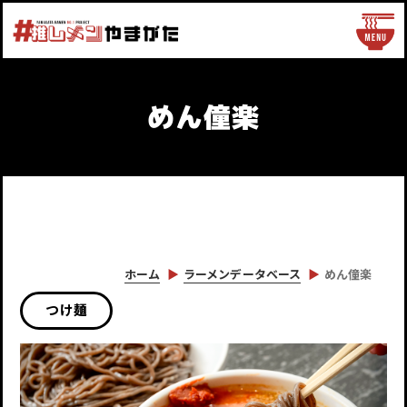
めん僮楽
ホーム
ラーメンデータベース
めん僮楽
つけ麺