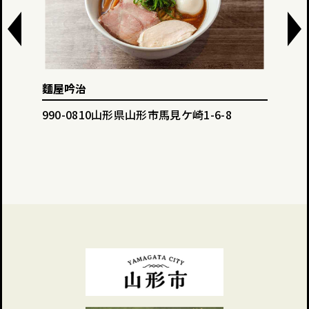
麵屋吟治
Din
990-0810山形県山形市馬見ケ崎1-6-8
990